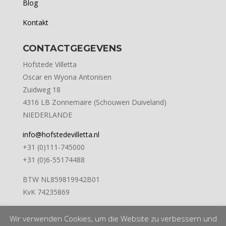
Blog
Kontakt
CONTACTGEGEVENS
Hofstede Villetta
Oscar en Wyona Antonisen
Zuidweg 18
4316 LB Zonnemaire (Schouwen Duiveland)
NIEDERLANDE
info@hofstedevilletta.nl
+31 (0)111-745000
+31 (0)6-55174488
BTW NL859819942B01
KvK 74235869
Wir verwenden Cookies, um die Website zu verbessern und