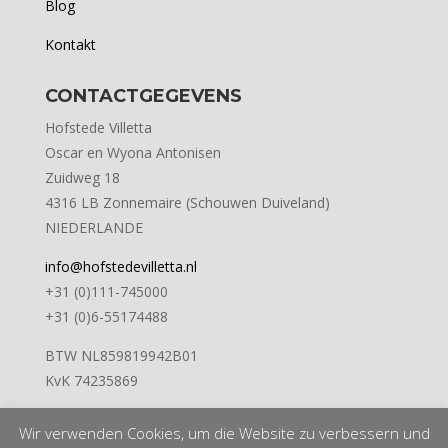
Blog
Kontakt
CONTACTGEGEVENS
Hofstede Villetta
Oscar en Wyona Antonisen
Zuidweg 18
4316 LB Zonnemaire (Schouwen Duiveland)
NIEDERLANDE
info@hofstedevilletta.nl
+31 (0)111-745000
+31 (0)6-55174488
BTW NL859819942B01
KvK 74235869
Wir verwenden Cookies, um die Website zu verbessern und